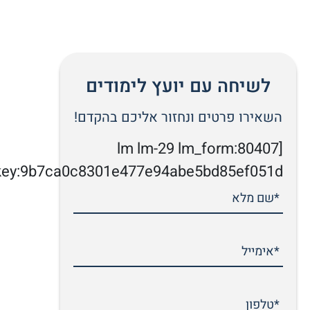
לשיחה עם יועץ לימודים
השאירו פרטים ונחזור אליכם בהקדם!
[lm lm-29 lm_form:80407
key:9b7ca0c8301e477e94abe5bd85ef051d]