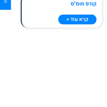
קורס חומ"ס
קרא עוד >