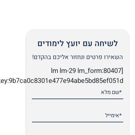
לשיחה עם יועץ לימודים
השאירו פרטים ונחזור אליכם בהקדם!
[lm lm-29 lm_form:80407
key:9b7ca0c8301e477e94abe5bd85ef051d]